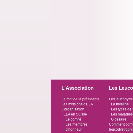
L'Association
Les Leuco
Le mot de la présidente
Les leucodystr
Les missions d'ELA
La myéline
L'organisation
Les types de 
ELA en Suisse
Les maladies
Le comité
Glossaire
Les membres
Comment comba
d'honneur
leucodystroph