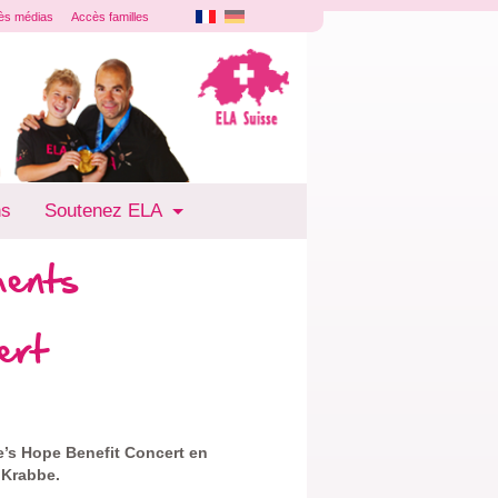
ès médias
Accès familles
ns
Soutenez ELA
ments
ert
e’s Hope Benefit Concert en
 Krabbe.