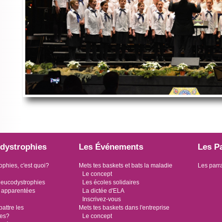
dystrophies
Les Événements
Les P
ophies, c'est quoi?
Mets tes baskets et bats la maladie
Les parr
Le concept
leucodystrophies
Les écoles solidaires
 apparentées
La dictée d'ELA
Inscrivez-vous
ttre les
Mets tes baskets dans l'entreprise
ies?
Le concept