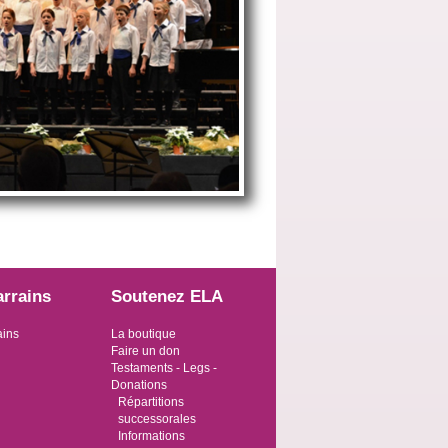
arrains
Soutenez ELA
ains
La boutique
Faire un don
Testaments - Legs -
Donations
Répartitions
successorales
Informations