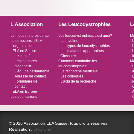
L'Association
Les Leucodystrophies
L
Le mot de la présidente
Les leucodystrophies, c'est quoi?
Me
Les missions d'ELA
La myéline
L
L'organisation
Les types de leucodystrophies
L
ELA en Suisse
Les maladies apparentées
L
Le comité
Glossaire
I
Les membres
Comment combattre les
Me
d'honneur
leucodystrophies?
L
L'équipe permanente
La recherche médicale
I
Adresse de contact
Les colloques
L
Formulaire de
L'actu de la recherche
To
contact
O
ELA en Europe
Les publications
© 2026 Association ELA Suisse, tous droits réservés
Réalisation :
Step One