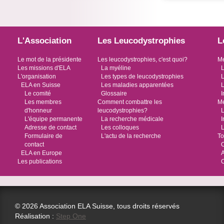
L'Association
Les Leucodystrophies
L
Le mot de la présidente
Les leucodystrophies, c'est quoi?
Me
Les missions d'ELA
La myéline
L
L'organisation
Les types de leucodystrophies
L
ELA en Suisse
Les maladies apparentées
L
Le comité
Glossaire
I
Les membres
Comment combattre les
Me
d'honneur
leucodystrophies?
L
L'équipe permanente
La recherche médicale
I
Adresse de contact
Les colloques
L
Formulaire de
L'actu de la recherche
To
contact
O
ELA en Europe
Les publications
© 2026 Association ELA Suisse, tous droits réservés
Réalisation :
Step One