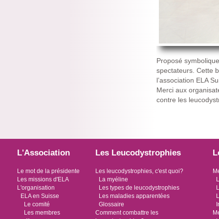
Proposé symboliquem
spectateurs. Cette 
l’association ELA Su
Merci aux organisate
contre les leucodyst
L'Association
Les Leucodystrophies
L
Le mot de la présidente
Les leucodystrophies, c'est quoi?
Me
Les missions d'ELA
La myéline
L
L'organisation
Les types de leucodystrophies
L
ELA en Suisse
Les maladies apparentées
L
Le comité
Glossaire
I
Les membres
Comment combattre les
Me