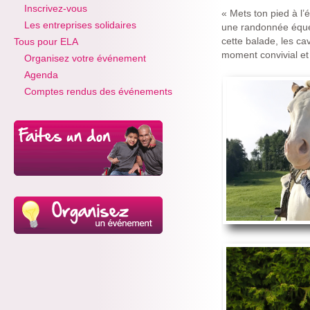
Inscrivez-vous
« Mets ton pied à l’
Les entreprises solidaires
une randonnée éques
cette balade, les ca
Tous pour ELA
moment convivial et
Organisez votre événement
Agenda
Comptes rendus des événements