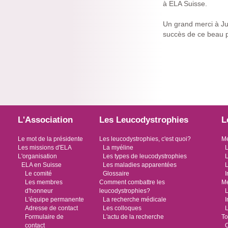
à ELA Suisse.
Un grand merci à Jul
succès de ce beau pr
L'Association
Les Leucodystrophies
L
Le mot de la présidente
Les leucodystrophies, c'est quoi?
Me
Les missions d'ELA
La myéline
L
L'organisation
Les types de leucodystrophies
L
ELA en Suisse
Les maladies apparentées
L
Le comité
Glossaire
I
Les membres
Comment combattre les
Me
d'honneur
leucodystrophies?
L
L'équipe permanente
La recherche médicale
I
Adresse de contact
Les colloques
L
Formulaire de
L'actu de la recherche
To
contact
O