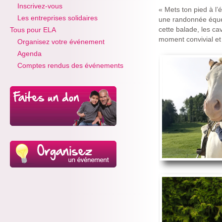
Inscrivez-vous
« Mets ton pied à l’
Les entreprises solidaires
une randonnée éques
cette balade, les ca
Tous pour ELA
moment convivial et
Organisez votre événement
Agenda
Comptes rendus des événements