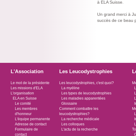
à ELA Suisse.
Un grand merci à Jul
succès de ce beau pr
L'Association
Les Leucodystrophies
L
Le mot de la présidente
Les leucodystrophies, c'est quoi?
Me
Les missions d'ELA
La myéline
L
L'organisation
Les types de leucodystrophies
L
ELA en Suisse
Les maladies apparentées
L
Le comité
Glossaire
I
Les membres
Comment combattre les
Me
d'honneur
leucodystrophies?
L
L'équipe permanente
La recherche médicale
I
Adresse de contact
Les colloques
L
Formulaire de
L'actu de la recherche
To
contact
O