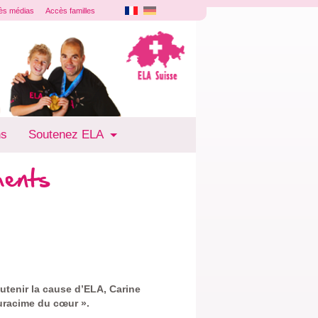
ès médias
Accès familles
ns
Soutenez ELA
ments
utenir la cause d’ELA, Carine
Juracime du cœur ».