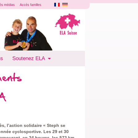
ès médias
Accès familles
ns
Soutenez ELA
ments
LA
s, l’action solidaire « Steph se
nnée cyclosportive. Les 29 et 30
parcourant, en 24 heures, les 572 km