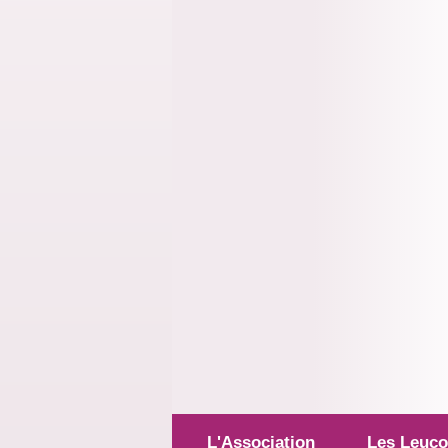
L'Association
Les Leuco