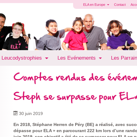
ELA en Europe
Contact
Acc
 Leucodystrophies
Les Evénements
Les Parrai
Comptes rendus des événe
Steph se surpasse pour E
30 juin 2019
En 2018, Stéphane Herren de Péry (BE) a réalisé, avec succè
dépasse pour ELA » en parcourant 222 km lors d’une rando
juin 2019, son objectif a été de se surpasser pour ELA en 