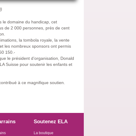
B)
ns le domaine du handicap, cet
lus de 2 000 personnes, près de cent
on.
mations, la tombola royale, la vente
et les nombreux sponsors ont permis
60 150.-
 que le président d’organisation, Donald
A Suisse pour soutenir les enfants et
contribué à ce magnifique soutien.
arrains
Soutenez ELA
ains
La boutique