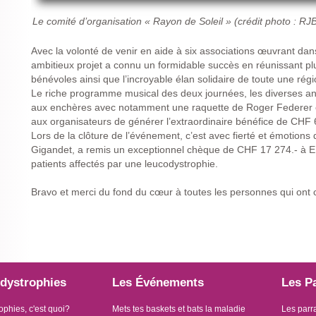
Le comité d’organisation « Rayon de Soleil » (crédit photo : RJ
Avec la volonté de venir en aide à six associations œuvrant da
ambitieux projet a connu un formidable succès en réunissant p
bénévoles ainsi que l’incroyable élan solidaire de toute une régi
Le riche programme musical des deux journées, les diverses ani
aux enchères avec notamment une raquette de Roger Federer 
aux organisateurs de générer l’extraordinaire bénéfice de CHF 
Lors de la clôture de l’événement, c’est avec fierté et émotions
Gigandet, a remis un exceptionnel chèque de CHF 17 274.- à EL
patients affectés par une leucodystrophie.
Bravo et merci du fond du cœur à toutes les personnes qui ont 
dystrophies
Les Événements
Les P
ophies, c'est quoi?
Mets tes baskets et bats la maladie
Les parr