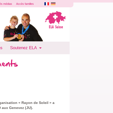
ès médias
Accès familles
ns
Soutenez ELA
ments
rganisation « Rayon de Soleil » a
9 aux Genevez (JU).