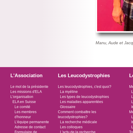
Manu, Aude et Jac
L'Association
Les Leucodystrophies
L
Le mot de la présidente
Les leucodystrophies, c'est quoi?
Me
Les missions d'ELA
La myéline
L
L'organisation
Les types de leucodystrophies
L
ELA en Suisse
Les maladies apparentées
L
Le comité
Glossaire
I
Les membres
Comment combattre les
Me
d'honneur
leucodystrophies?
L
L'équipe permanente
La recherche médicale
I
Adresse de contact
Les colloques
L
Formulaire de
L'actu de la recherche
To