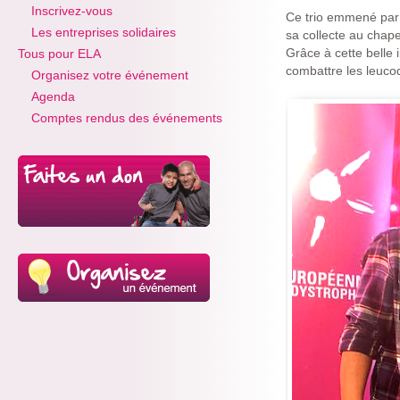
Inscrivez-vous
Ce trio emmené par 
Les entreprises solidaires
sa collecte au chap
Grâce à cette belle 
Tous pour ELA
combattre les leuco
Organisez votre événement
Agenda
Comptes rendus des événements