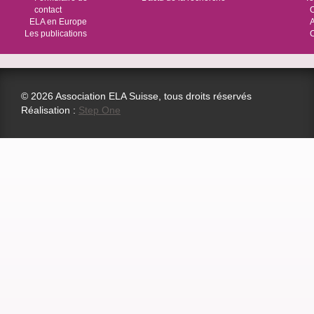
contact
O
ELA en Europe
Les publications
© 2026 Association ELA Suisse, tous droits réservés
Réalisation :
Step One