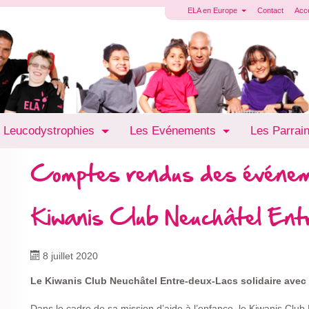
ELA en Europe
Contact
Acc
 Leucodystrophies
Les Evénements
Les Parrai
Comptes rendus des événe
Kiwanis Club Neuchâtel En
8 juillet 2020
Le Kiwanis Club Neuchâtel Entre-deux-Lacs solidaire avec
Dans le cadre de sa mission d’aide à l’enfance, le Kiwanis Club