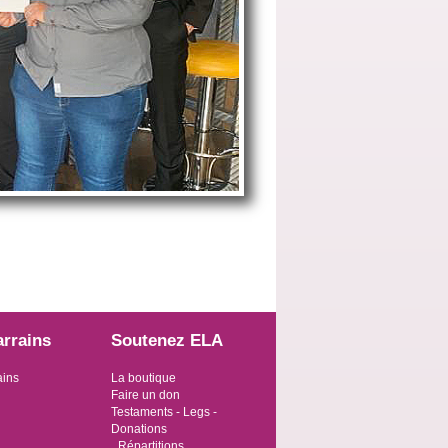
arrains
Soutenez ELA
ains
La boutique
Faire un don
Testaments - Legs -
Donations
Répartitions