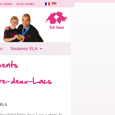
ès médias
Accès familles
ns
Soutenez ELA
ments
tre-deux-Lacs
 ELA
 Neuchâtel Entre-deux-Lacs a choisi de