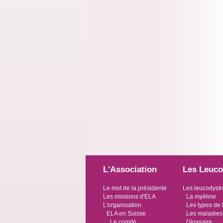
L'Association
Les Leuco
Le mot de la présidente
Les leucodystr
Les missions d'ELA
La myéline
L'organisation
Les types de 
ELA en Suisse
Les maladies
Le comité
Glossaire