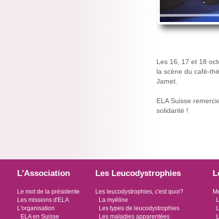
Les 16, 17 et 18 oc
la scène du café-thé
Jamet.
ELA Suisse remercie
solidarité !
L'Association
Les Leucodystrophies
L
Le mot de la présidente
Les leucodystrophies, c'est quoi?
Me
Les missions d'ELA
La myéline
L
L'organisation
Les types de leucodystrophies
L
ELA en Suisse
Les maladies apparentées
L