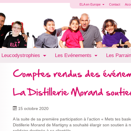
ELA en Europe
Contact
Acc
 Leucodystrophies
Les Evénements
Les Parrai
Comptes rendus des événe
La Distillerie Morand sout
15 octobre 2020
A la suite de sa première participation à l’action « Mets tes bask
Distillerie Morand de Martigny a souhaité élargir son soutien à
solidaire destinée à sa clientèle.