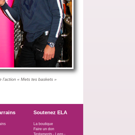
 l’action « Mets tes baskets »
arrains
Soutenez ELA
ains
La boutique
Faire un don
Testaments - Legs -