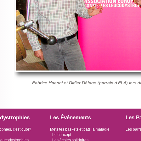
Fabrice Haenni et Didier Défago (parrain d’ELA) lors de
dystrophies
Les Événements
Les P
ophies, c'est quoi?
Mets tes baskets et bats la maladie
Les parr
Le concept
leucodystrophies
Les écoles solidaires