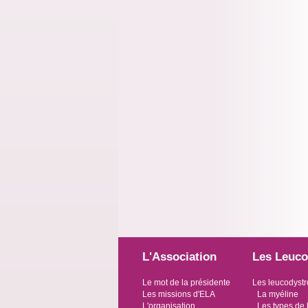
L'Association
Les Leuco
Le mot de la présidente
Les leucodystr
Les missions d'ELA
La myéline
L'organisation
Les types de 