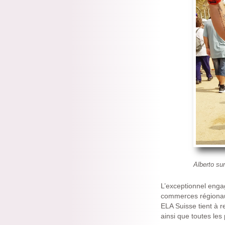
Alberto sur
L’exceptionnel engag
commerces régionaux
ELA Suisse tient à r
ainsi que toutes les