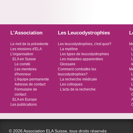
L'Association
Les Leucodystrophies
L
Le mot de la présidente
Les leucodystrophies, c'est quoi?
Me
Les missions d'ELA
La myéline
L
L'organisation
Les types de leucodystrophies
L
ELA en Suisse
Les maladies apparentées
L
Le comité
Glossaire
I
Les membres
Comment combattre les
Me
d'honneur
leucodystrophies?
L
L'équipe permanente
La recherche médicale
I
Adresse de contact
Les colloques
L
Formulaire de
L'actu de la recherche
To
contact
O
ELA en Europe
Les publications
© 2026 Association ELA Suisse, tous droits réservés