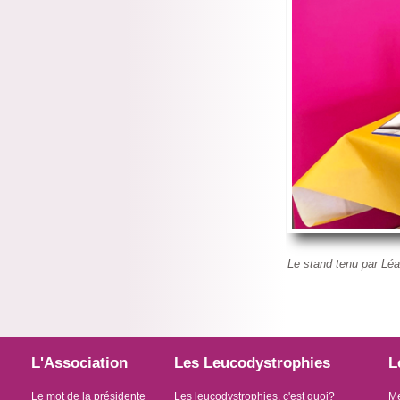
Le stand tenu par Léa
L'Association
Les Leucodystrophies
L
Le mot de la présidente
Les leucodystrophies, c'est quoi?
Me