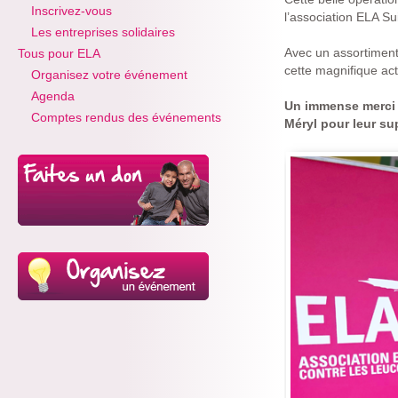
Inscrivez-vous
l’association ELA Su
Les entreprises solidaires
Avec un assortiment 
Tous pour ELA
cette magnifique ac
Organisez votre événement
Agenda
Un immense merci à
Comptes rendus des événements
Méryl pour leur su