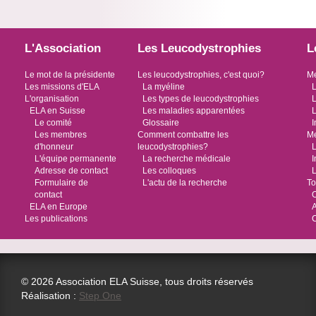
L'Association
Les Leucodystrophies
L
Le mot de la présidente
Les leucodystrophies, c'est quoi?
Me
Les missions d'ELA
La myéline
L
L'organisation
Les types de leucodystrophies
L
ELA en Suisse
Les maladies apparentées
L
Le comité
Glossaire
I
Les membres
Comment combattre les
Me
d'honneur
leucodystrophies?
L
L'équipe permanente
La recherche médicale
I
Adresse de contact
Les colloques
L
Formulaire de
L'actu de la recherche
To
contact
O
ELA en Europe
Les publications
© 2026 Association ELA Suisse, tous droits réservés
Réalisation :
Step One