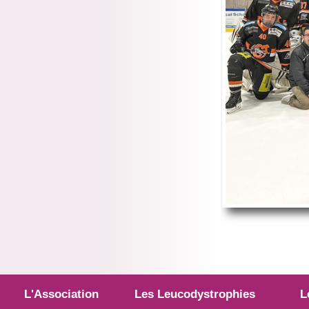
L'Association
Les Leucodystrophies
L