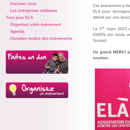
Inscrivez-vous
Cet événement a été 
Les entreprises solidaires
ELA pour témoigner
atteint par une leuc
Tous pour ELA
Organisez votre événement
er
Le 1
mars 2023 au
Agenda
OIKEN ont remis u
Comptes rendus des événements
Suisse).
Un grand MERCI à 
soutien.