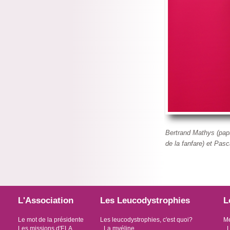
Bertrand Mathys (papa
de la fanfare) et Pas
L'Association
Les Leucodystrophies
L
Le mot de la présidente
Les leucodystrophies, c'est quoi?
Me
Les missions d'ELA
La myéline
L