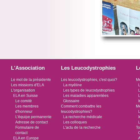
L'Association
Les Leucodystrophies
L
Le mot de la présidente
Les leucodystrophies, c'est quoi?
Me
Les missions d'ELA
La myéline
L
L'organisation
Les types de leucodystrophies
L
ELA en Suisse
Les maladies apparentées
L
Le comité
Glossaire
I
Les membres
Comment combattre les
Me
d'honneur
leucodystrophies?
L
L'équipe permanente
La recherche médicale
I
Adresse de contact
Les colloques
L
Formulaire de
L'actu de la recherche
To
contact
O
ELA en Europe