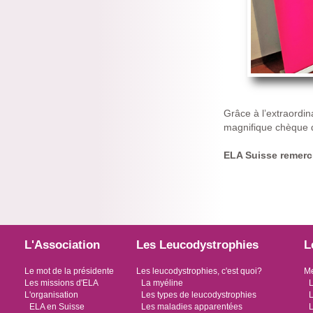
Grâce à l’extraordi
magnifique chèque d
ELA Suisse remerci
L'Association
Les Leucodystrophies
L
Le mot de la présidente
Les leucodystrophies, c'est quoi?
Me
Les missions d'ELA
La myéline
L
L'organisation
Les types de leucodystrophies
L
ELA en Suisse
Les maladies apparentées
L