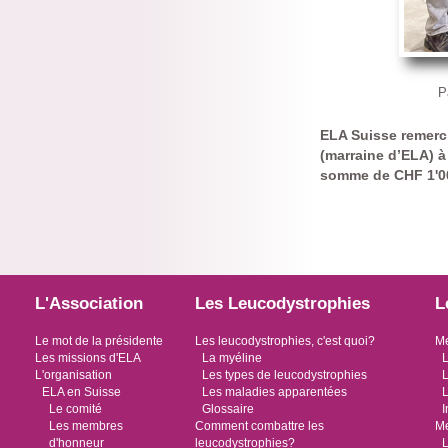
P
ELA Suisse remerc
(marraine d’ELA) à 
somme de CHF 1'00
L'Association
Les Leucodystrophies
L
Le mot de la présidente
Les leucodystrophies, c'est quoi?
Me
Les missions d'ELA
La myéline
L
L'organisation
Les types de leucodystrophies
L
ELA en Suisse
Les maladies apparentées
L
Le comité
Glossaire
I
Les membres
Comment combattre les
Me
d'honneur
leucodystrophies?
L