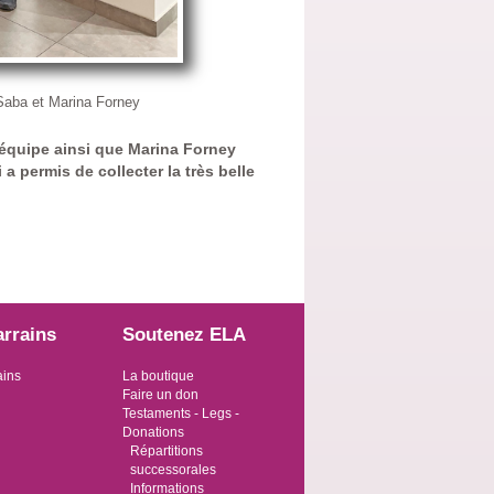
 Saba et Marina Forney
équipe ainsi que Marina Forney
 a permis de collecter la très belle
arrains
Soutenez ELA
ains
La boutique
Faire un don
Testaments - Legs -
Donations
Répartitions
successorales
Informations