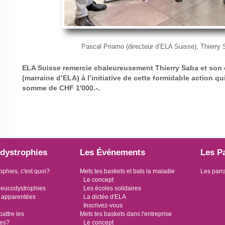
Pascal Priamo (directeur d’ELA Suisse), Thierry
ELA Suisse remercie chaleureusement Thierry Saba et son 
(marraine d’ELA) à l’initiative de cette formidable action qui
somme de CHF 1'000.-.
dystrophies
Les Événements
Les P
ophies, c'est quoi?
Mets tes baskets et bats la maladie
Les parr
Le concept
leucodystrophies
Les écoles solidaires
 apparentées
La dictée d'ELA
Inscrivez-vous
ttre les
Mets tes baskets dans l'entreprise
ies?
Le concept