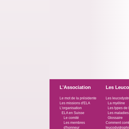
L'Association
Les Leuco
Le mot de la présidente
Les leucodystr
Les missions d'ELA
La myéline
L'organisation
Les types de 
ELA en Suisse
Les maladies
Le comité
Glossaire
Les membres
Comment comba
d'honneur
leucodystroph