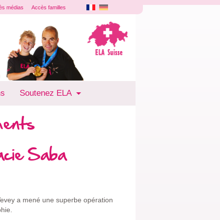
ès médias
Accès familles
ns
Soutenez ELA
ments
macie Saba
Vevey a mené une superbe opération
phie.