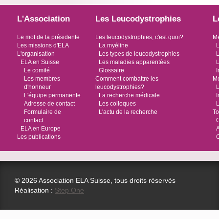
L'Association
Les Leucodystrophies
L
Le mot de la présidente
Les leucodystrophies, c'est quoi?
Me
Les missions d'ELA
La myéline
L
L'organisation
Les types de leucodystrophies
L
ELA en Suisse
Les maladies apparentées
L
Le comité
Glossaire
I
Les membres
Comment combattre les
Me
d'honneur
leucodystrophies?
L
L'équipe permanente
La recherche médicale
I
Adresse de contact
Les colloques
L
Formulaire de
L'actu de la recherche
To
contact
O
ELA en Europe
Les publications
© 2026 Association ELA Suisse, tous droits réservés
Réalisation :
Step One