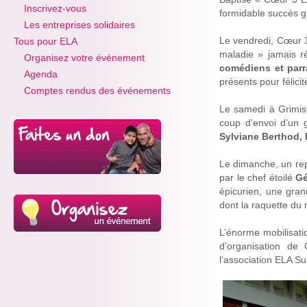
Inscrivez-vous
formidable succès g
Les entreprises solidaires
Le vendredi, Cœur 3 
Tous pour ELA
maladie » jamais ré
Organisez votre événement
comédiens et parr
Agenda
présents pour félicit
Comptes rendus des événements
Le samedi à Grimi
coup d’envoi d’un g
Sylviane Berthod, 
Le dimanche, un rep
par le chef étoilé
Gé
épicurien, une gra
dont la raquette du
L’énorme mobilisatio
d’organisation de
l’association ELA Su