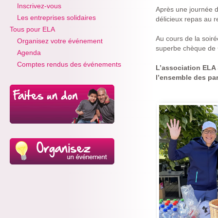
Inscrivez-vous
Après une journée d
Les entreprises solidaires
délicieux repas au 
Tous pour ELA
Au cours de la soiré
Organisez votre événement
superbe chèque de
Agenda
Comptes rendus des événements
L’association ELA 
l’ensemble des part