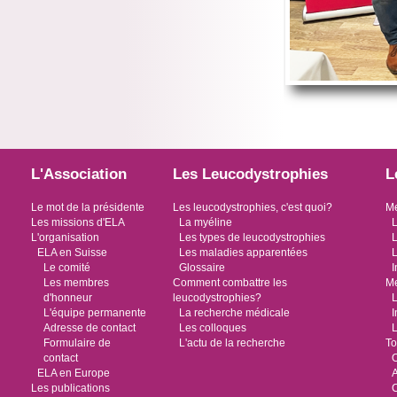
L'Association
Les Leucodystrophies
L
Le mot de la présidente
Les leucodystrophies, c'est quoi?
Me
Les missions d'ELA
La myéline
L
L'organisation
Les types de leucodystrophies
L
ELA en Suisse
Les maladies apparentées
L
Le comité
Glossaire
I
Les membres
Comment combattre les
Me
d'honneur
leucodystrophies?
L
L'équipe permanente
La recherche médicale
I
Adresse de contact
Les colloques
L
Formulaire de
L'actu de la recherche
To
contact
O
ELA en Europe
Les publications