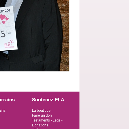
arrains
Soutenez ELA
ains
La boutique
Faire un don
Testaments - Legs -
Donations