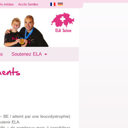
ès médias
Accès familles
ns
Soutenez ELA
ments
 BE / atteint par une leucodystrophie)
outenir ELA.
illé » de nombreux mois à sensibiliser