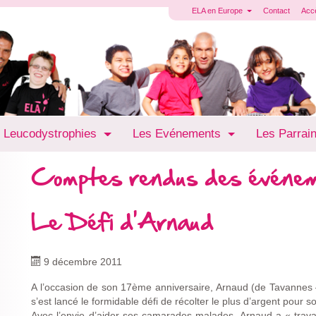
ELA en Europe
Contact
Acc
 Leucodystrophies
Les Evénements
Les Parrai
Comptes rendus des événe
Le Défi d'Arnaud
9 décembre 2011
A l’occasion de son 17ème anniversaire, Arnaud (de Tavannes –
s’est lancé le formidable défi de récolter le plus d’argent pour s
Avec l’envie d’aider ses camarades malades, Arnaud a « trava