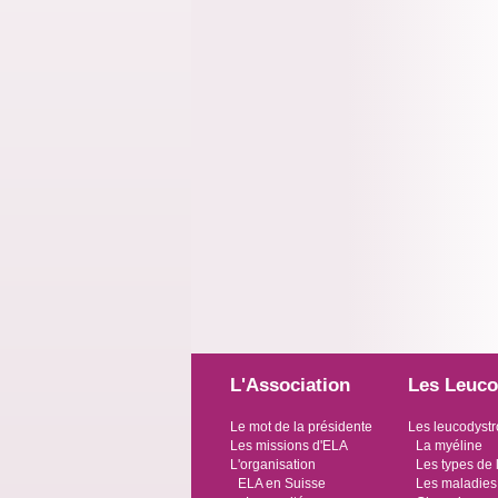
L'Association
Les Leuco
Le mot de la présidente
Les leucodystr
Les missions d'ELA
La myéline
L'organisation
Les types de 
ELA en Suisse
Les maladies