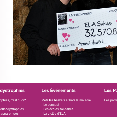
dystrophies
Les Événements
Les P
ophies, c'est quoi?
Mets tes baskets et bats la maladie
Les parr
Le concept
leucodystrophies
Les écoles solidaires
 apparentées
La dictée d'ELA