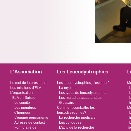
L'Association
Les Leucodystrophies
L
Le mot de la présidente
Les leucodystrophies, c'est quoi?
Me
Les missions d'ELA
La myéline
L
L'organisation
Les types de leucodystrophies
L
ELA en Suisse
Les maladies apparentées
L
Le comité
Glossaire
I
Les membres
Comment combattre les
Me
d'honneur
leucodystrophies?
L
L'équipe permanente
La recherche médicale
I
Adresse de contact
Les colloques
L
Formulaire de
L'actu de la recherche
To