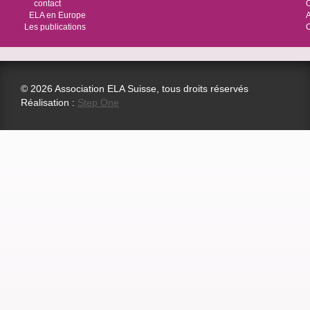
contact
O
ELA en Europe
Les publications
© 2026 Association ELA Suisse, tous droits réservés
Réalisation :
Step One