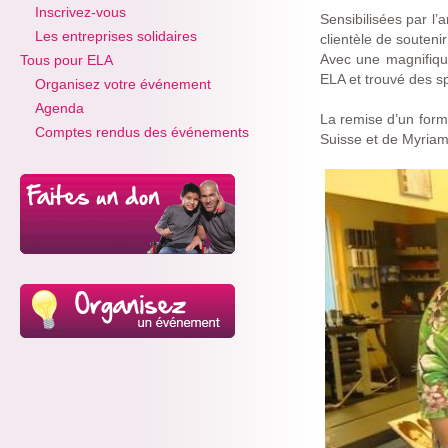
Inscrivez-vous
Sensibilisées par l’
Les entreprises solidaires
clientèle de souteni
Avec une magnifique
Tous pour ELA
ELA et trouvé des s
Organisez votre événement
Agenda
La remise d’un for
Comptes rendus des événements
Suisse et de Myriam