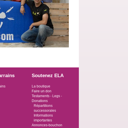
arrains
Soutenez ELA
ains
La boutique
Faire un don
Testaments - Legs -
Donations
Répartitions
successorales
Informations
importantes
Annonces-bouchon