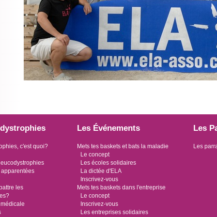
dystrophies
Les Événements
Les P
ophies, c'est quoi?
Mets tes baskets et bats la maladie
Les parr
Le concept
leucodystrophies
Les écoles solidaires
 apparentées
La dictée d'ELA
Inscrivez-vous
ttre les
Mets tes baskets dans l'entreprise
ies?
Le concept
 médicale
Inscrivez-vous
s
Les entreprises solidaires