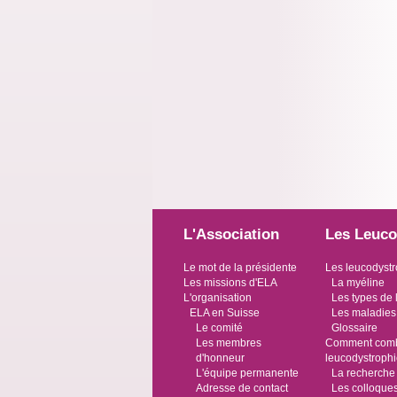
L'Association
Les Leuco
Le mot de la présidente
Les leucodystr
Les missions d'ELA
La myéline
L'organisation
Les types de 
ELA en Suisse
Les maladies
Le comité
Glossaire
Les membres
Comment comba
d'honneur
leucodystroph
L'équipe permanente
La recherche
Adresse de contact
Les colloque