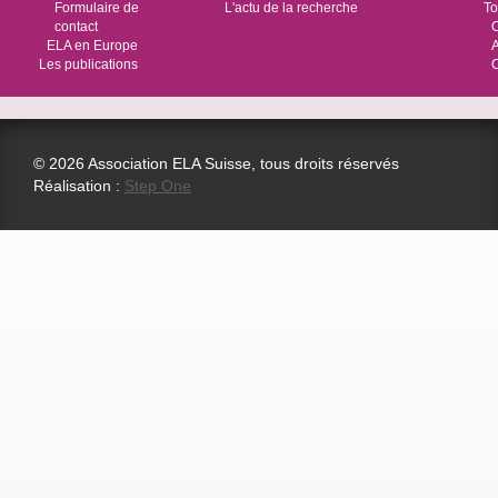
Formulaire de
L'actu de la recherche
To
contact
O
ELA en Europe
Les publications
© 2026 Association ELA Suisse, tous droits réservés
Réalisation :
Step One