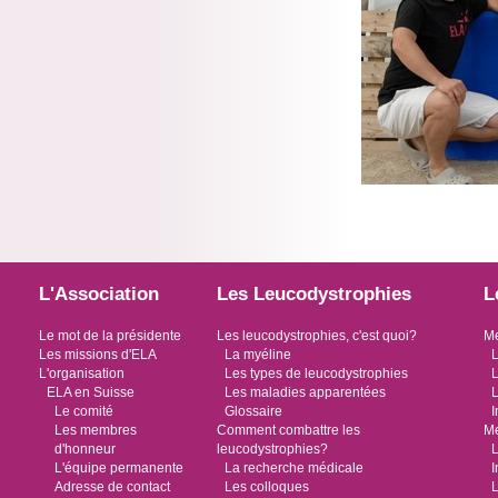
L'Association
Les Leucodystrophies
L
Le mot de la présidente
Les leucodystrophies, c'est quoi?
Me
Les missions d'ELA
La myéline
L
L'organisation
Les types de leucodystrophies
L
ELA en Suisse
Les maladies apparentées
L
Le comité
Glossaire
I
Les membres
Comment combattre les
Me
d'honneur
leucodystrophies?
L
L'équipe permanente
La recherche médicale
I
Adresse de contact
Les colloques
L