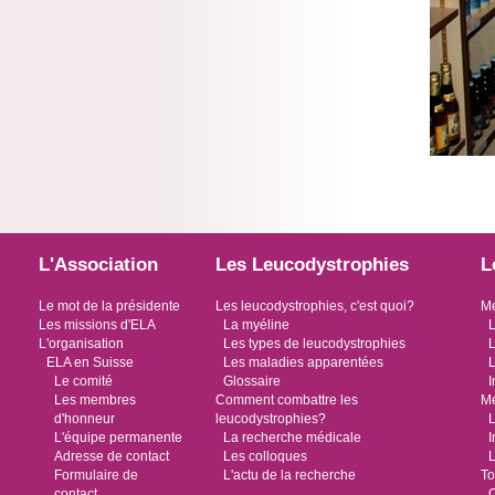
L'Association
Les Leucodystrophies
L
Le mot de la présidente
Les leucodystrophies, c'est quoi?
Me
Les missions d'ELA
La myéline
L
L'organisation
Les types de leucodystrophies
L
ELA en Suisse
Les maladies apparentées
L
Le comité
Glossaire
I
Les membres
Comment combattre les
Me
d'honneur
leucodystrophies?
L
L'équipe permanente
La recherche médicale
I
Adresse de contact
Les colloques
L
Formulaire de
L'actu de la recherche
To
contact
O