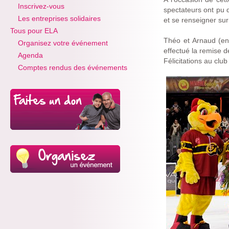
Inscrivez-vous
spectateurs ont pu 
Les entreprises solidaires
et se renseigner sur 
Tous pour ELA
Théo et Arnaud (en
Organisez votre événement
effectué la remise de
Agenda
Félicitations au club
Comptes rendus des événements