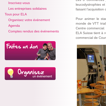
Inscrivez-vous
leucodystrophies et
Les entreprises solidaires
faisant l’acquisitio
Tous pour ELA
Pour animer le sta
Organisez votre événement
monde de VTT trial)
Agenda
Centre commercial.
Comptes rendus des événements
ELA Suisse tient à r
commercial de Courre