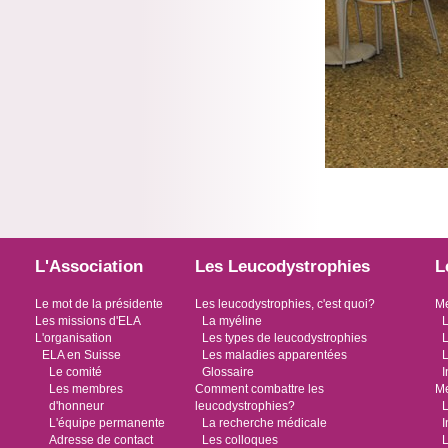
L'Association
Les Leucodystrophies
L
Le mot de la présidente
Les leucodystrophies, c'est quoi?
Me
Les missions d'ELA
La myéline
L
L'organisation
Les types de leucodystrophies
L
ELA en Suisse
Les maladies apparentées
L
Le comité
Glossaire
I
Les membres
Comment combattre les
Me
d'honneur
leucodystrophies?
L
L'équipe permanente
La recherche médicale
I
Adresse de contact
Les colloques
L