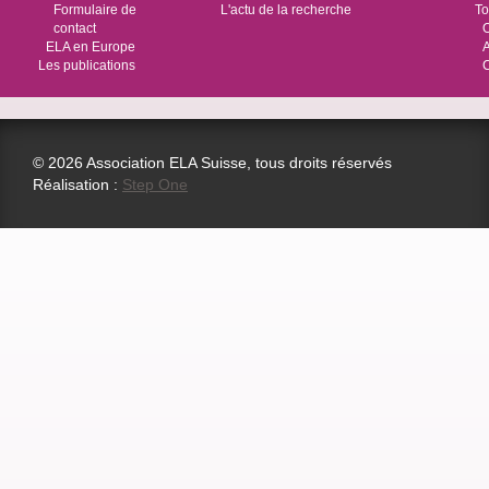
Formulaire de
L'actu de la recherche
To
contact
O
ELA en Europe
Les publications
© 2026 Association ELA Suisse, tous droits réservés
Réalisation :
Step One