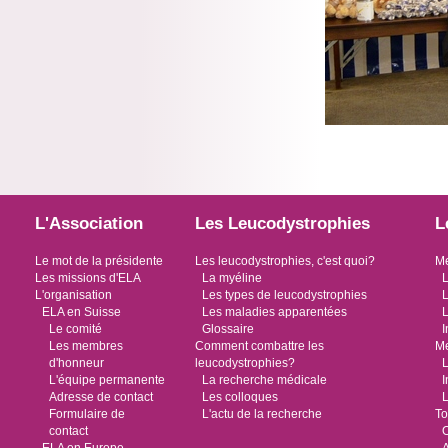
L'Association
Les Leucodystrophies
L
Le mot de la présidente
Les leucodystrophies, c'est quoi?
Me
Les missions d'ELA
La myéline
L
L'organisation
Les types de leucodystrophies
L
ELA en Suisse
Les maladies apparentées
L
Le comité
Glossaire
I
Les membres
Comment combattre les
Me
d'honneur
leucodystrophies?
L
L'équipe permanente
La recherche médicale
I
Adresse de contact
Les colloques
L
Formulaire de
L'actu de la recherche
To
contact
O