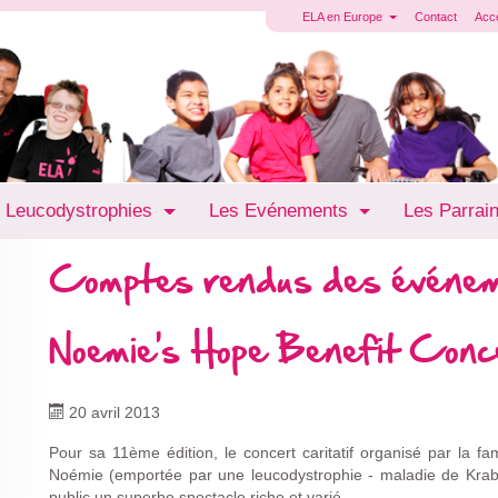
ELA en Europe
Contact
Acc
 Leucodystrophies
Les Evénements
Les Parrai
Comptes rendus des événe
Noemie's Hope Benefit Conc
20 avril 2013
Pour sa 11ème édition, le concert caritatif organisé par la fa
Noémie (emportée par une leucodystrophie - maladie de Krabb
public un superbe spectacle riche et varié.