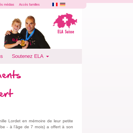
ès médias
Accès familles
ns
Soutenez ELA
ments
ert
mille Lordet en mémoire de leur petite
e - à l’âge de 7 mois) a offert à son