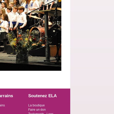
arrains
Soutenez ELA
ains
La boutique
Faire un don