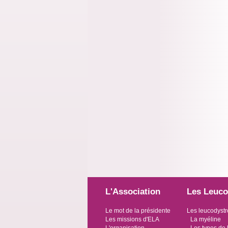
L'Association
Les Leuco
Le mot de la présidente
Les leucodystr
Les missions d'ELA
La myéline