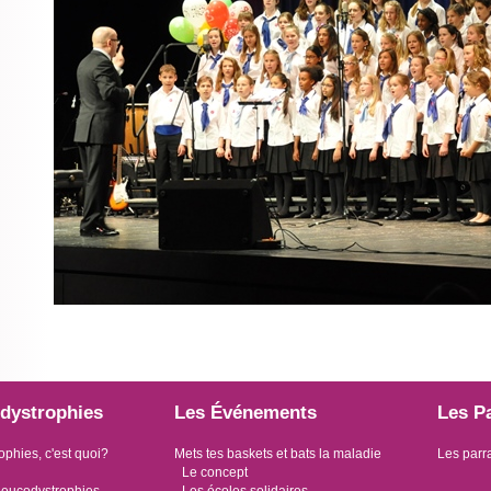
dystrophies
Les Événements
Les P
ophies, c'est quoi?
Mets tes baskets et bats la maladie
Les parr
Le concept