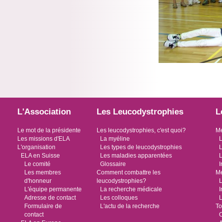
L'Association
Les Leucodystrophies
L
Le mot de la présidente
Les leucodystrophies, c'est quoi?
Me
Les missions d'ELA
La myéline
L
L'organisation
Les types de leucodystrophies
L
ELA en Suisse
Les maladies apparentées
L
Le comité
Glossaire
I
Les membres
Comment combattre les
Me
d'honneur
leucodystrophies?
L
L'équipe permanente
La recherche médicale
I
Adresse de contact
Les colloques
L
Formulaire de
L'actu de la recherche
To
contact
O