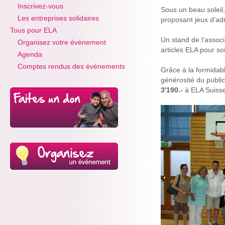
Inscrivez-vous
Sous un beau soleil
Les entreprises solidaires
proposant jeux d’adr
Tous pour ELA
Un stand de l’associ
Organisez votre événement
articles ELA pour so
Agenda
Comptes rendus des événements
Grâce à la formidabl
générosité du publi
3'190.-
à ELA Suisse