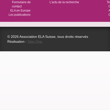
Formulaire de
L'actu de la recherche
To
contact
O
ELA en Europe
Les publications
© 2026 Association ELA Suisse, tous droits réservés
Réalisation :
Step One