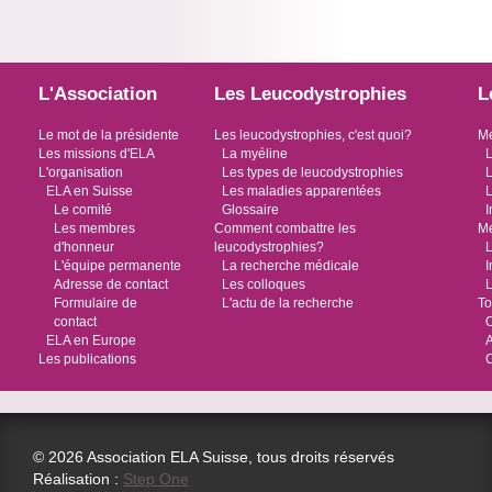
L'Association
Les Leucodystrophies
L
Le mot de la présidente
Les leucodystrophies, c'est quoi?
Me
Les missions d'ELA
La myéline
L
L'organisation
Les types de leucodystrophies
L
ELA en Suisse
Les maladies apparentées
L
Le comité
Glossaire
I
Les membres
Comment combattre les
Me
d'honneur
leucodystrophies?
L
L'équipe permanente
La recherche médicale
I
Adresse de contact
Les colloques
L
Formulaire de
L'actu de la recherche
To
contact
O
ELA en Europe
Les publications
© 2026 Association ELA Suisse, tous droits réservés
Réalisation :
Step One