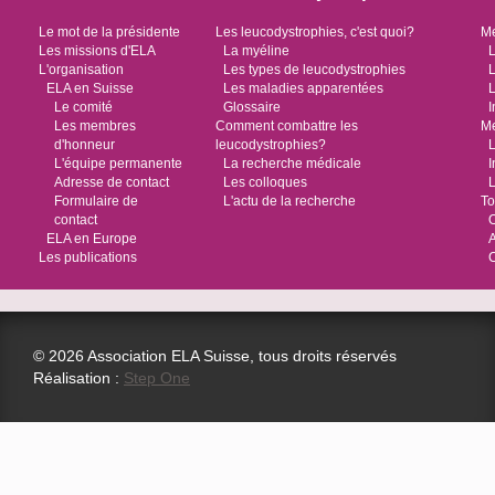
Le mot de la présidente
Les leucodystrophies, c'est quoi?
Me
Les missions d'ELA
La myéline
L
L'organisation
Les types de leucodystrophies
L
ELA en Suisse
Les maladies apparentées
L
Le comité
Glossaire
I
Les membres
Comment combattre les
Me
d'honneur
leucodystrophies?
L
L'équipe permanente
La recherche médicale
I
Adresse de contact
Les colloques
L
Formulaire de
L'actu de la recherche
To
contact
O
ELA en Europe
Les publications
© 2026 Association ELA Suisse, tous droits réservés
Réalisation :
Step One