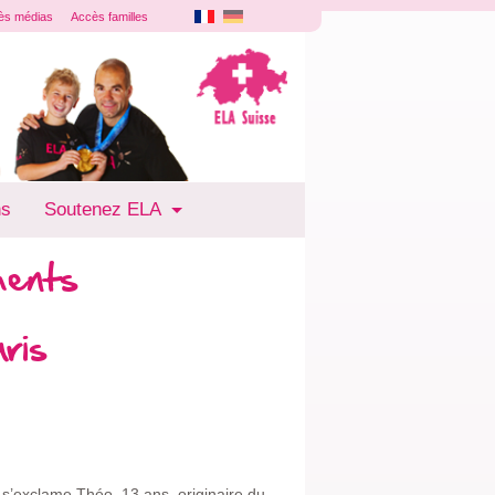
ès médias
Accès familles
ns
Soutenez ELA
ments
ris
s’exclame Théo, 13 ans, originaire du