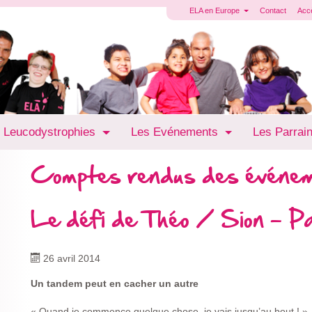
ELA en Europe
Contact
Acc
 Leucodystrophies
Les Evénements
Les Parrai
Comptes rendus des événe
Le défi de Théo / Sion - Pa
26 avril 2014
Un tandem peut en cacher un autre
« Quand je commence quelque chose, je vais jusqu’au bout ! », 