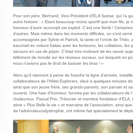
Pour son père, Bertrand, Vice-Président d’ELA Suisse, qui l’a gu
autre histoire : « Etant beaucoup moins sportif que mon fils, je
heureux d’avoir accompli cet exploit. C’est une fierté ! Certaines
d’autres. Mais même dans les moments difficiles, on s’est serré
accompagnés par Sylvie et Patrick, la tante et l’oncle de Théo, 
escortait en voiture balais avec les boissons, les collations, les
secours en cas de pépin. C’était très motivant de les savoir aup
tellement de monde sur les réseaux sociaux, sur lesquels on po
nous n’avions pas le droit de baisser les bras ! »
Alors qu’il viennent à peine de franchir la ligne d’arrivée, instal
collaborateurs de l’Hôtel Explorers, situé à quelques minutes 
ainsi que son jeune frère, ses grands-parents, son parrain et sa
ouverts. Une haie d’honneur, formée par les collaborateurs de l’
chaleureux. Pascal Prin, Trésorier et membre fondateur d’ELA,
série « Plus Belle la vie » et marraine de l’association, ainsi qu
de l’adrénoleucodystrophie, ont même fait spécialement le dépl