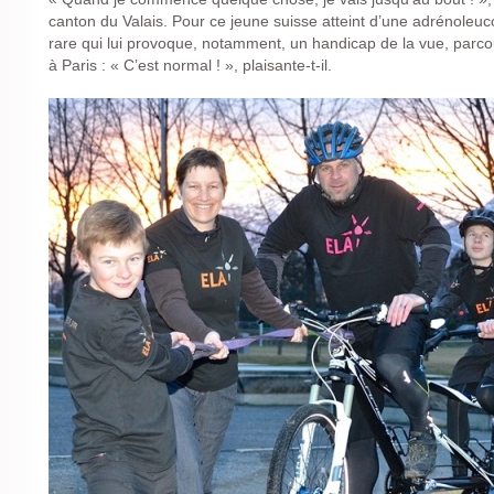
canton du Valais. Pour ce jeune suisse atteint d’une adrénoleu
rare qui lui provoque, notamment, un handicap de la vue, parco
à Paris : « C’est normal ! », plaisante-t-il.