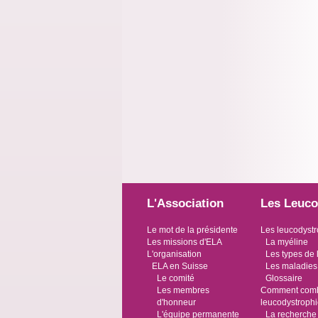
L'Association
Les Leuco
Le mot de la présidente
Les leucodystr
Les missions d'ELA
La myéline
L'organisation
Les types de 
ELA en Suisse
Les maladies
Le comité
Glossaire
Les membres
Comment comba
d'honneur
leucodystroph
L'équipe permanente
La recherche