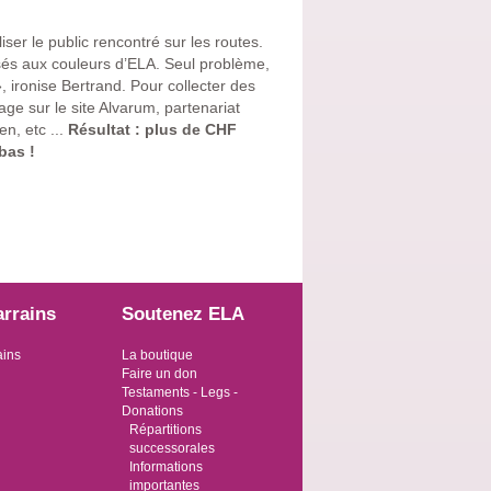
liser le public rencontré sur les routes.
sés aux couleurs d’ELA. Seul problème,
ironise Bertrand. Pour collecter des
age sur le site Alvarum, partenariat
n, etc ...
Résultat : plus de CHF
bas !
arrains
Soutenez ELA
ains
La boutique
Faire un don
Testaments - Legs -
Donations
Répartitions
successorales
Informations
importantes