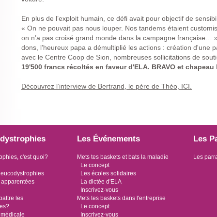
En plus de l’exploit humain, ce défi avait pour objectif de sensibi
« On ne pouvait pas nous louper. Nos tandems étaient customi
on n’a pas croisé grand monde dans la campagne française… », 
dons, l’heureux papa a démultiplié les actions : création d'une p
avec le Centre Coop de Sion, nombreuses sollicitations de soutie
19'500 francs récoltés en faveur d'ELA. BRAVO et chapeau 
Découvrez l’interview de Bertrand, le père de Théo, ICI.
dystrophies
Les Événements
Les P
ophies, c'est quoi?
Mets tes baskets et bats la maladie
Les parr
Le concept
leucodystrophies
Les écoles solidaires
 apparentées
La dictée d'ELA
Inscrivez-vous
ttre les
Mets tes baskets dans l'entreprise
ies?
Le concept
 médicale
Inscrivez-vous