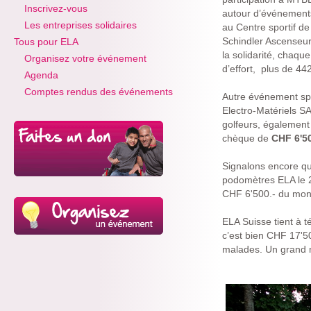
Inscrivez-vous
autour d’événements 
Les entreprises solidaires
au Centre sportif d
Schindler Ascenseur 
Tous pour ELA
la solidarité, chaq
Organisez votre événement
d’effort, plus de 44
Agenda
Comptes rendus des événements
Autre événement spor
Electro-Matériels SA
golfeurs, également
chèque de
CHF 6'50
Signalons encore que
podomètres ELA le 2
CHF 6'500.- du mont
ELA Suisse tient à 
c’est bien CHF 17'5
malades. Un grand 