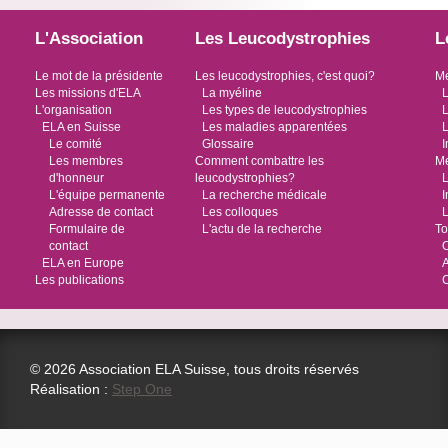
L'Association
Les Leucodystrophies
L
Le mot de la présidente
Les leucodystrophies, c'est quoi?
Me
Les missions d'ELA
La myéline
L
L'organisation
Les types de leucodystrophies
L
ELA en Suisse
Les maladies apparentées
L
Le comité
Glossaire
I
Les membres
Comment combattre les
Me
d'honneur
leucodystrophies?
L
L'équipe permanente
La recherche médicale
I
Adresse de contact
Les colloques
L
Formulaire de
L'actu de la recherche
To
contact
O
ELA en Europe
Les publications
© 2026 Association ELA Suisse, tous droits réservés
Réalisation :
Step One