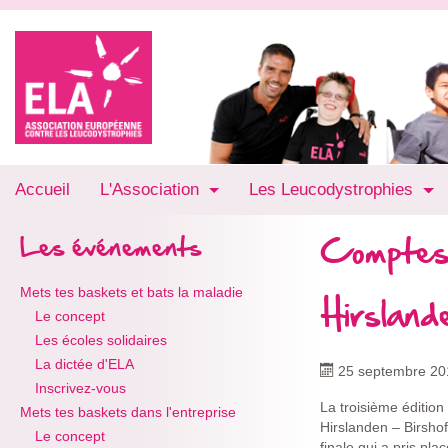
Accueil
L'Association
Les Leucodystrophies
Comptes
Les événements
Mets tes baskets et bats la maladie
Hirsland
Le concept
Les écoles solidaires
La dictée d'ELA
25 septembre 20
Inscrivez-vous
La troisième édition
Mets tes baskets dans l'entreprise
Hirslanden – Birsho
Le concept
finale qui a pris pl