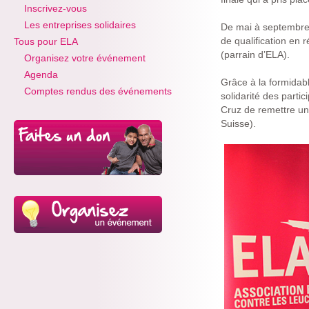
Inscrivez-vous
Les entreprises solidaires
De mai à septembre, 
de qualification en 
Tous pour ELA
(parrain d’ELA).
Organisez votre événement
Agenda
Grâce à la formidabl
Comptes rendus des événements
solidarité des parti
Cruz de remettre un
Suisse).