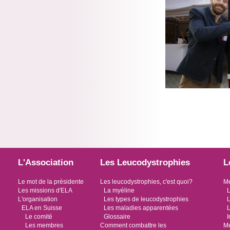
L'Association
Les Leucodystrophies
L
Le mot de la présidente
Les leucodystrophies, c'est quoi?
Me
Les missions d'ELA
La myéline
L
L'organisation
Les types de leucodystrophies
L
ELA en Suisse
Les maladies apparentées
L
Le comité
Glossaire
I
Les membres
Comment combattre les
Me