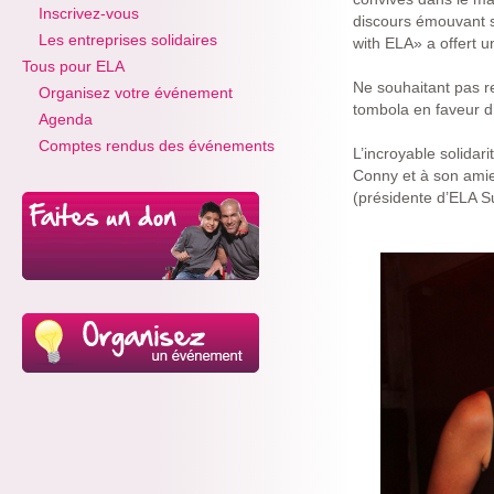
Inscrivez-vous
discours émouvant su
Les entreprises solidaires
with ELA» a offert 
Tous pour ELA
Ne souhaitant pas r
Organisez votre événement
tombola en faveur d’
Agenda
Comptes rendus des événements
L’incroyable solidar
Conny et à son amie
(présidente d’ELA S