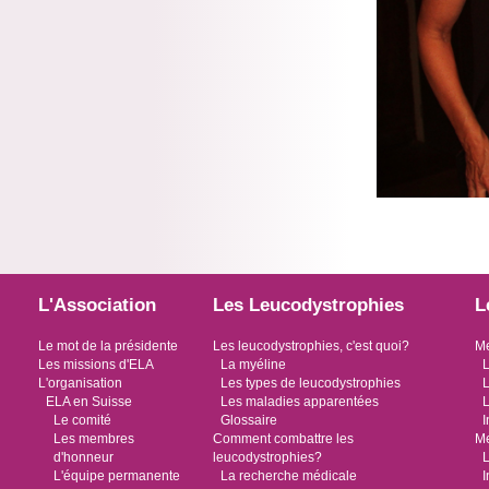
L'Association
Les Leucodystrophies
L
Le mot de la présidente
Les leucodystrophies, c'est quoi?
Me
Les missions d'ELA
La myéline
L
L'organisation
Les types de leucodystrophies
L
ELA en Suisse
Les maladies apparentées
L
Le comité
Glossaire
I
Les membres
Comment combattre les
Me
d'honneur
leucodystrophies?
L
L'équipe permanente
La recherche médicale
I