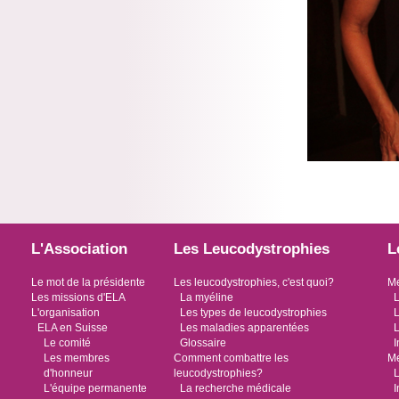
L'Association
Les Leucodystrophies
L
Le mot de la présidente
Les leucodystrophies, c'est quoi?
Me
Les missions d'ELA
La myéline
L
L'organisation
Les types de leucodystrophies
L
ELA en Suisse
Les maladies apparentées
L
Le comité
Glossaire
I
Les membres
Comment combattre les
Me
d'honneur
leucodystrophies?
L
L'équipe permanente
La recherche médicale
I