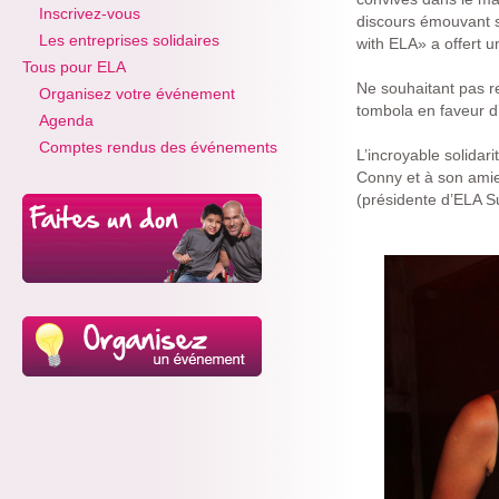
Inscrivez-vous
discours émouvant su
Les entreprises solidaires
with ELA» a offert 
Tous pour ELA
Ne souhaitant pas r
Organisez votre événement
tombola en faveur d’
Agenda
Comptes rendus des événements
L’incroyable solidar
Conny et à son amie
(présidente d’ELA S