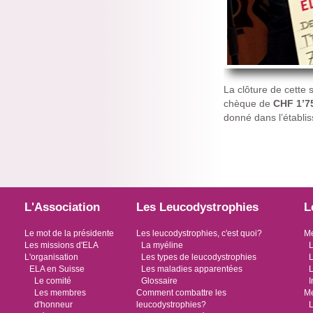
La clôture de cette 
chèque de
CHF 1’75
donné dans l’établis
L'Association
Les Leucodystrophies
L
Le mot de la présidente
Les leucodystrophies, c'est quoi?
Me
Les missions d'ELA
La myéline
L
L'organisation
Les types de leucodystrophies
L
ELA en Suisse
Les maladies apparentées
L
Le comité
Glossaire
I
Les membres
Comment combattre les
Me
d'honneur
leucodystrophies?
L