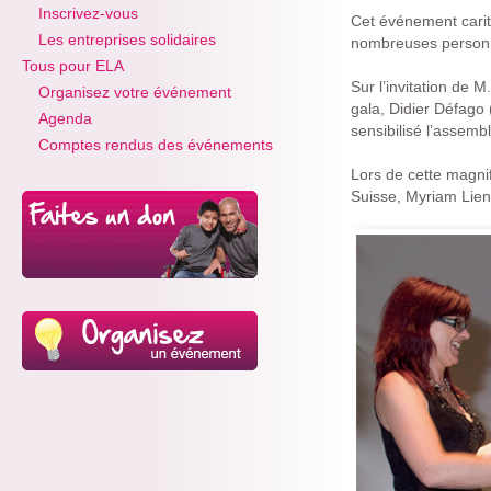
Inscrivez-vous
Cet événement carita
Les entreprises solidaires
nombreuses personnal
Tous pour ELA
Sur l’invitation de 
Organisez votre événement
gala, Didier Défago 
Agenda
sensibilisé l’assemb
Comptes rendus des événements
Lors de cette magni
Suisse, Myriam Lien