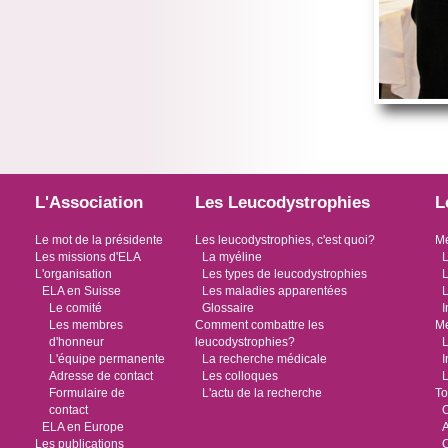
L'Association
Les Leucodystrophies
L
Le mot de la présidente
Les leucodystrophies, c'est quoi?
Me
Les missions d'ELA
La myéline
L
L'organisation
Les types de leucodystrophies
L
ELA en Suisse
Les maladies apparentées
L
Le comité
Glossaire
I
Les membres
Comment combattre les
Me
d'honneur
leucodystrophies?
L
L'équipe permanente
La recherche médicale
I
Adresse de contact
Les colloques
L
Formulaire de
L'actu de la recherche
To
contact
O
ELA en Europe
Les publications