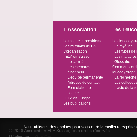
L'Association
Les Leuco
Le mot de la présidente
Les leucodystr
Les missions d'ELA
La myéline
L'organisation
Les types de 
ELA en Suisse
Les maladies
Le comité
Glossaire
Les membres
Comment comba
d'honneur
leucodystroph
L'équipe permanente
La recherche
Adresse de contact
Les colloque
Formulaire de
L'actu de la 
contact
ELA en Europe
Les publications
Nous utilisons des cookies pour vous offrir la meilleure expéri
© 2026 Association ELA Suisse, tous droits réservés
Réalisation :
Step One