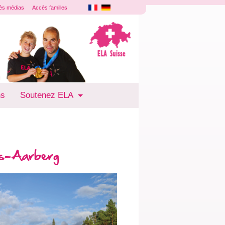
ès médias
Accès familles
ns
Soutenez ELA
ss-Aarberg