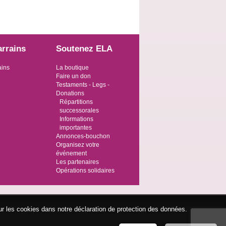
arrains
Soutenez ELA
ains
La boutique
Faire un don
Testaments - Legs -
Donations
Répartitions
successorales
Informations
importantes
Annonces-bouchon
Organisez votre
événement
Les partenaires
Opérations solidaires
ur les cookies dans notre déclaration de protection des données.