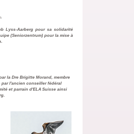
h
b Lyss-Aarberg pour sa solidarité
quipe (Seniorzentrum) pour la mise à
n.
 par la Dre Brigitte Morand, membre
é par
l'ancien conseiller fédéral
té et parrain d'ELA Suisse ainsi
rg.