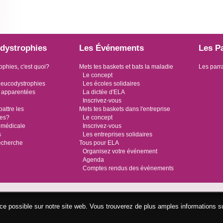
dystrophies
Les Événements
Les P
ophies, c'est quoi?
Mets tes baskets et bats la maladie
Les parr
Le concept
leucodystrophies
Les écoles solidaires
 apparentées
La dictée d'ELA
Inscrivez-vous
ttre les
Mets tes baskets dans l'entreprise
ies?
Le concept
 médicale
Inscrivez-vous
s
Les entreprises solidaires
recherche
Tous pour ELA
Organisez votre événement
Agenda
Comptes rendus des événements
ence possible sur notre site web. Vous trouverez de plus amples informations s