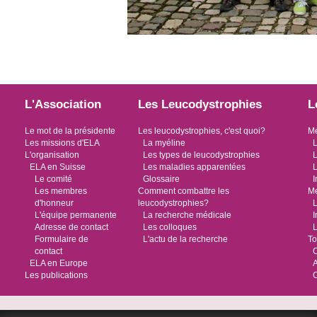
L'Association
Les Leucodystrophies
L
Le mot de la présidente
Les leucodystrophies, c'est quoi?
Me
Les missions d'ELA
La myéline
L
L'organisation
Les types de leucodystrophies
L
ELA en Suisse
Les maladies apparentées
L
Le comité
Glossaire
I
Les membres
Comment combattre les
Me
d'honneur
leucodystrophies?
L
L'équipe permanente
La recherche médicale
I
Adresse de contact
Les colloques
L
Formulaire de
L'actu de la recherche
To
contact
O
ELA en Europe
Les publications