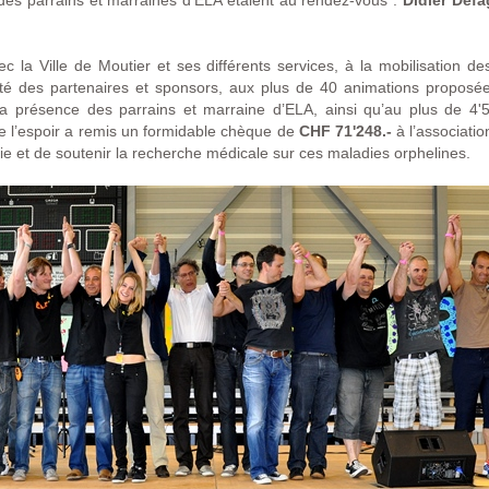
, des parrains et marraines d’ELA étaient au rendez-vous :
Didier Défa
 la Ville de Moutier et ses différents services, à la mobilisation de
é des partenaires et sponsors, aux plus de 40 animations proposées
la présence des parrains et marraine d’ELA, ainsi qu’au plus de 4'5
e l’espoir a remis un formidable chèque de
CHF 71'248.-
à l’associatio
ie et de soutenir la recherche médicale sur ces maladies orphelines.