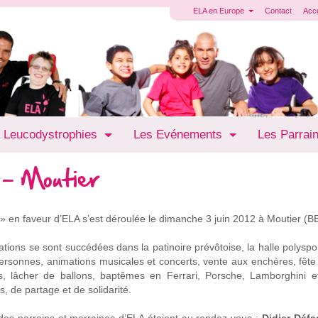
ELA en Europe
Contact
Acc
 Leucodystrophies
Les Evénements
Les Parrai
 - Moutier
» en faveur d’ELA s’est déroulée le dimanche 3 juin 2012 à Moutier (BE
ns se sont succédées dans la patinoire prévôtoise, la halle polysport 
sonnes, animations musicales et concerts, vente aux enchères, fête 
rs, lâcher de ballons, baptêmes en Ferrari, Porsche, Lamborghini 
s, de partage et de solidarité.