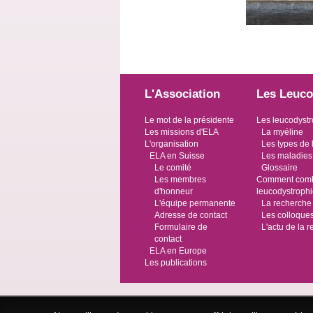
L'Association
Les Leuco
Le mot de la présidente
Les leucodystr
Les missions d'ELA
La myéline
L'organisation
Les types de 
ELA en Suisse
Les maladies
Le comité
Glossaire
Les membres
Comment comba
d'honneur
leucodystroph
L'équipe permanente
La recherche
Adresse de contact
Les colloque
Formulaire de
L'actu de la 
contact
ELA en Europe
Les publications