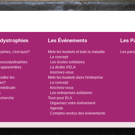
dystrophies
Les Événements
Les P
ophies, c'est quoi?
Mets tes baskets et bats la maladie
Les parr
Le concept
leucodystrophies
Les écoles solidaires
 apparentées
La dictée d'ELA
Inscrivez-vous
ttre les
Mets tes baskets dans l'entreprise
ies?
Le concept
 médicale
Inscrivez-vous
s
Les entreprises solidaires
recherche
Tous pour ELA
Organisez votre événement
Agenda
Comptes rendus des événements