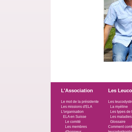
L'Association
Les Leuco
Le mot de la présidente
Les leucodystr
Les missions d'ELA
La myéline
L'organisation
Les types de 
ELA en Suisse
Les maladies
Le comité
Glossaire
Les membres
Comment comba
d'honneur
leucodystroph