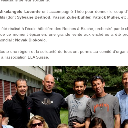
 valaisans de leur solidarité.
Mikelangelo Loconte
ont accompagné Théo pour donner le coup d’en
tifs (dont
Sylviane Berthod, Pascal Zuberbühler, Patrick Muller,
etc
té réalisé à l’école hôtelière des Roches à Bluche, orchestré par le c
te de ce moment épicurien, une grande vente aux enchères a été p
mondial :
Novak Djokovic
.
toute une région et la solidarité de tous ont permis au comité d’orga
à l’association ELA Suisse.