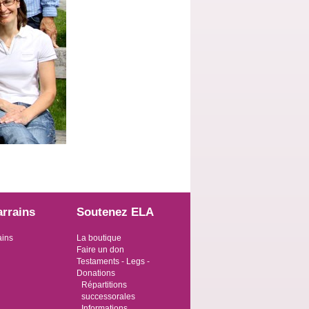
arrains
Soutenez ELA
ains
La boutique
Faire un don
Testaments - Legs -
Donations
Répartitions
successorales
Informations