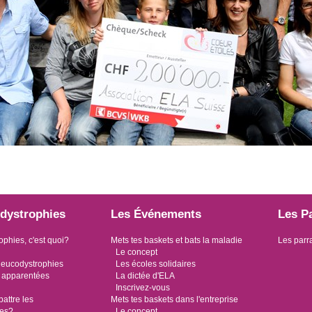
dystrophies
Les Événements
Les P
ophies, c'est quoi?
Mets tes baskets et bats la maladie
Les parr
Le concept
leucodystrophies
Les écoles solidaires
 apparentées
La dictée d'ELA
Inscrivez-vous
ttre les
Mets tes baskets dans l'entreprise
ies?
Le concept